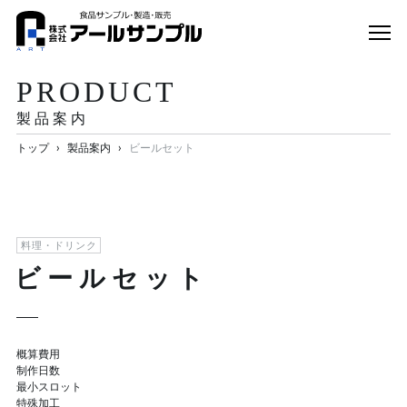
事業内容
PRODUCT
製品案内
製品案内
企業情報
›
›
トップ
製品案内
ビールセット
お知らせ
オンラインストア
料理・ドリンク
お問い合わせ
ビールセット
概算費用
制作日数
最小スロット
特殊加工